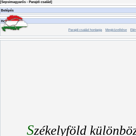
[
Sepsimagyarós - Parajdi család
]
Belépés
Honlap-menü
Parajdi család honlapja
Megközelítése
Elé
S
zékelyföld különbö