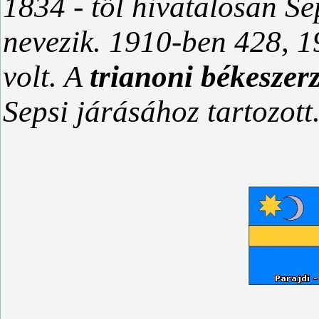
1834 - től hivatalosan 
nevezik. 1910-ben 428, 
volt. A
trianoni békeszer
Sepsi járásához
tartozott