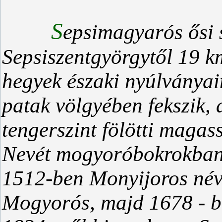
S
epsimagyarós ősi s
Sepsiszentgyörgytől 19 km
hegyek északi nyúlványai
patak völgyében fekszik, 
tengerszint fölötti magas
Nevét mogyoróbokrokban 
1512-ben Monyijoros néve
Mogyorós, majd 1678 - b