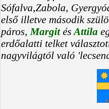
Sófalva,Zabola, Gyergyóa
első illetve második szülö
páros,
Margit
és
Attila
e
erdőalatti telket választo
nagyvilágtól való 'lecsend