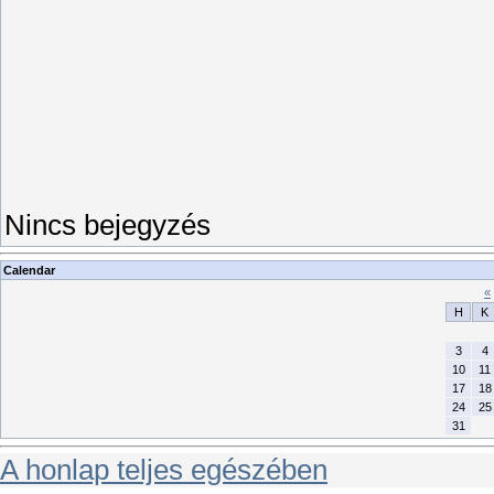
Nincs bejegyzés
Calendar
«
H
K
3
4
10
11
17
18
24
25
31
A honlap teljes egészében