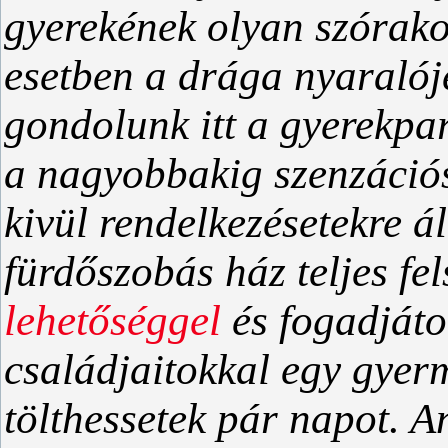
gyerekének olyan szórako
esetben a drága nyaralój
gondolunk itt a gyerekpar
a nagyobbakig szenzációs
kivül rendelkezésetekre á
fürdőszobás ház teljes fel
lehetőségge
l
és fogadjáto
családjaitokkal egy gyer
tölthessetek pár napot. A